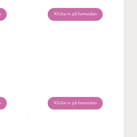
n
Klicka in på hemsidan
n
Klicka in på hemsidan