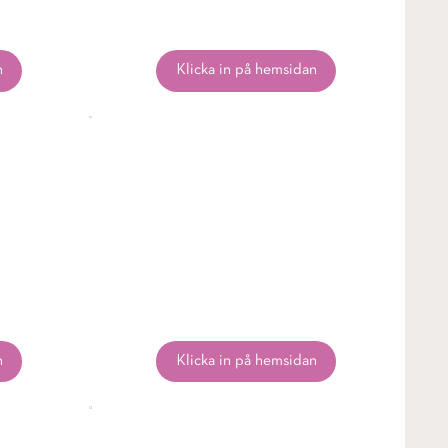
n
Klicka in på hemsidan
n
Klicka in på hemsidan