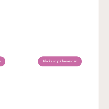
n
Klicka in på hemsidan