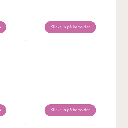
n
Klicka in på hemsidan
n
Klicka in på hemsidan