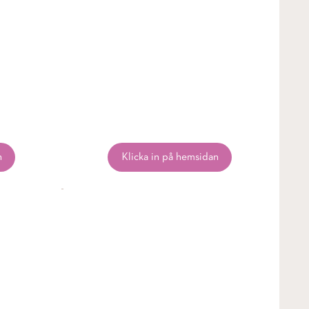
n
Klicka in på hemsidan