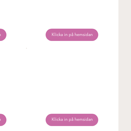
n
Klicka in på hemsidan
n
Klicka in på hemsidan